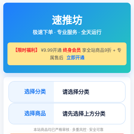
速推坊
极速下单 · 专业服务 · 全天运行
【限时福利】
¥9.99开通
终身会员
享全站商品9折 + 专
属售后
立即开通
选择分类
选择商品
本站商品均已严格审核 · 多重风控 · 安全可靠