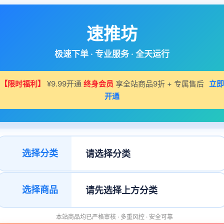
速推坊
极速下单 · 专业服务 · 全天运行
【限时福利】
¥9.99开通
终身会员
享全站商品9折 + 专属售后
立即
开通
选择分类
选择商品
本站商品均已严格审核 · 多重风控 · 安全可靠