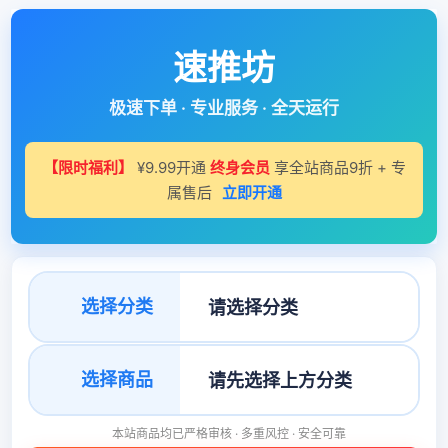
速推坊
极速下单 · 专业服务 · 全天运行
【限时福利】
¥9.99开通
终身会员
享全站商品9折 + 专
属售后
立即开通
选择分类
选择商品
本站商品均已严格审核 · 多重风控 · 安全可靠