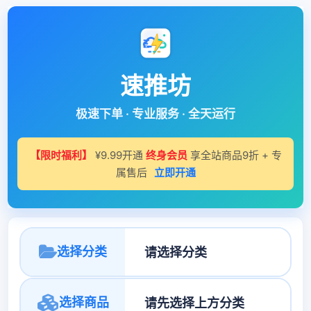
速推坊
极速下单 · 专业服务 · 全天运行
【限时福利】
¥9.99开通
终身会员
享全站商品9折 + 专
属售后
立即开通
选择分类
选择商品