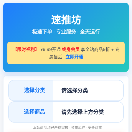
速推坊
极速下单 · 专业服务 · 全天运行
【限时福利】
¥9.99开通
终身会员
享全站商品9折 + 专
属售后
立即开通
选择分类
选择商品
本站商品均已严格审核 · 多重风控 · 安全可靠