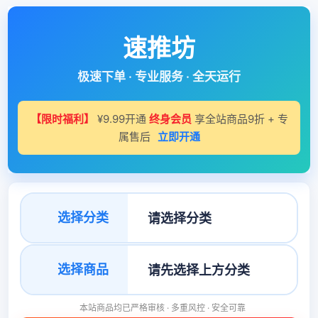
速推坊
极速下单 · 专业服务 · 全天运行
【限时福利】
¥9.99开通
终身会员
享全站商品9折 + 专
属售后
立即开通
选择分类
选择商品
本站商品均已严格审核 · 多重风控 · 安全可靠