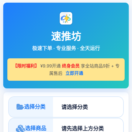
速推坊
极速下单 · 专业服务 · 全天运行
【限时福利】
¥9.99开通
终身会员
享全站商品9折 + 专
属售后
立即开通
选择分类
选择商品