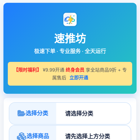
速推坊
极速下单 · 专业服务 · 全天运行
【限时福利】
¥9.99开通
终身会员
享全站商品9折 + 专
属售后
立即开通
选择分类
选择商品