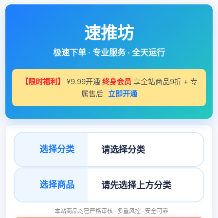
速推坊
极速下单 · 专业服务 · 全天运行
【限时福利】
¥9.99开通
终身会员
享全站商品9折 + 专
属售后
立即开通
选择分类
选择商品
本站商品均已严格审核 · 多重风控 · 安全可靠