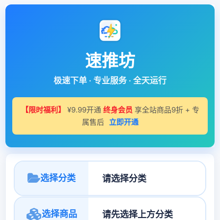
速推坊
极速下单 · 专业服务 · 全天运行
【限时福利】
¥9.99开通
终身会员
享全站商品9折 + 专
属售后
立即开通
选择分类
选择商品