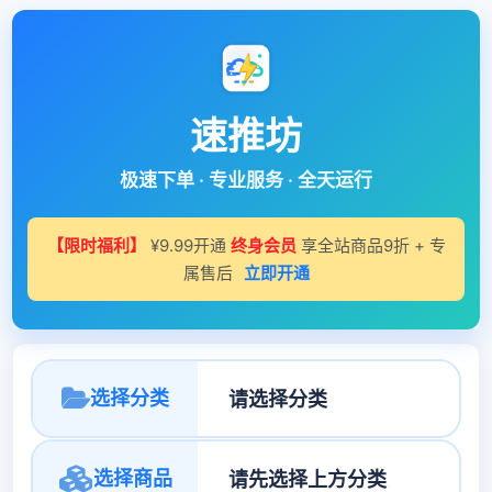
速推坊
极速下单 · 专业服务 · 全天运行
【限时福利】
¥9.99开通
终身会员
享全站商品9折 + 专
属售后
立即开通
选择分类
选择商品