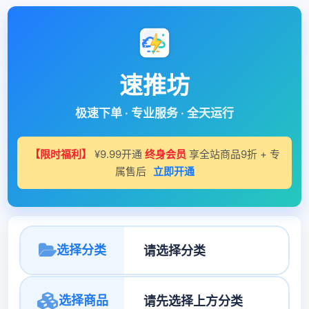
速推坊
极速下单 · 专业服务 · 全天运行
【限时福利】
¥9.99开通
终身会员
享全站商品9折 + 专
属售后
立即开通
选择分类
选择商品