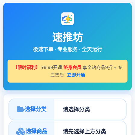
速推坊
极速下单 · 专业服务 · 全天运行
【限时福利】
¥9.99开通
终身会员
享全站商品9折 + 专
属售后
立即开通
选择分类
选择商品