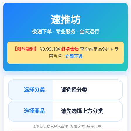
速推坊
极速下单 · 专业服务 · 全天运行
【限时福利】
¥9.99开通
终身会员
享全站商品9折 + 专
属售后
立即开通
选择分类
选择商品
本站商品均已严格审核 · 多重风控 · 安全可靠