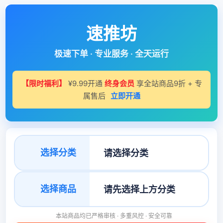
速推坊
极速下单 · 专业服务 · 全天运行
【限时福利】
¥9.99开通
终身会员
享全站商品9折 + 专
属售后
立即开通
选择分类
选择商品
本站商品均已严格审核 · 多重风控 · 安全可靠