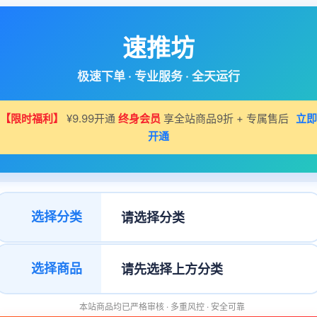
速推坊
极速下单 · 专业服务 · 全天运行
【限时福利】
¥9.99开通
终身会员
享全站商品9折 + 专属售后
立即
开通
选择分类
选择商品
本站商品均已严格审核 · 多重风控 · 安全可靠