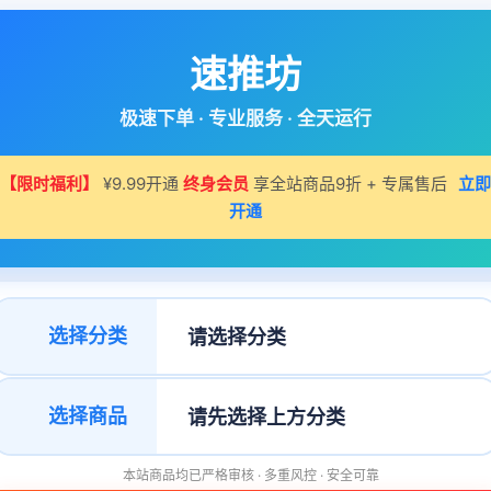
速推坊
极速下单 · 专业服务 · 全天运行
【限时福利】
¥9.99开通
终身会员
享全站商品9折 + 专属售后
立即
开通
选择分类
选择商品
本站商品均已严格审核 · 多重风控 · 安全可靠