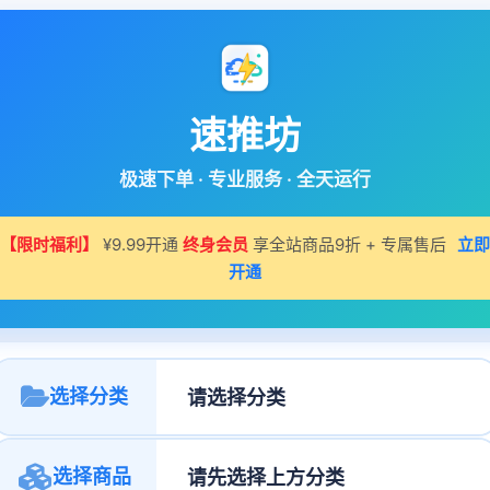
速推坊
极速下单 · 专业服务 · 全天运行
【限时福利】
¥9.99开通
终身会员
享全站商品9折 + 专属售后
立即
开通
选择分类
选择商品