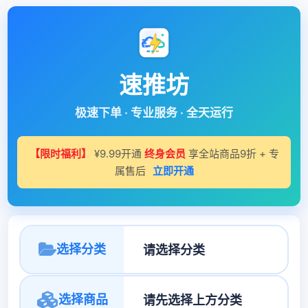
速推坊
极速下单 · 专业服务 · 全天运行
【限时福利】
¥9.99开通
终身会员
享全站商品9折 + 专
属售后
立即开通
选择分类
选择商品