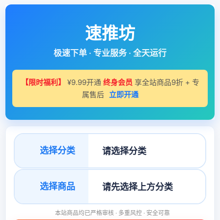
速推坊
极速下单 · 专业服务 · 全天运行
【限时福利】
¥9.99开通
终身会员
享全站商品9折 + 专
属售后
立即开通
选择分类
选择商品
本站商品均已严格审核 · 多重风控 · 安全可靠