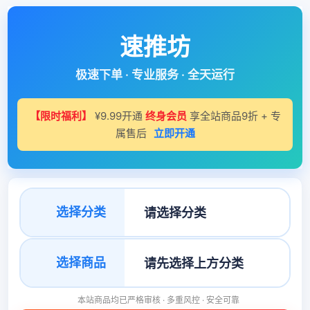
速推坊
极速下单 · 专业服务 · 全天运行
【限时福利】
¥9.99开通
终身会员
享全站商品9折 + 专
属售后
立即开通
选择分类
选择商品
本站商品均已严格审核 · 多重风控 · 安全可靠