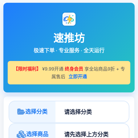
速推坊
极速下单 · 专业服务 · 全天运行
【限时福利】
¥9.99开通
终身会员
享全站商品9折 + 专
属售后
立即开通
选择分类
选择商品