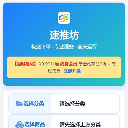
速推坊
极速下单 · 专业服务 · 全天运行
【限时福利】
¥9.99开通
终身会员
享全站商品9折 + 专
属售后
立即开通
选择分类
选择商品