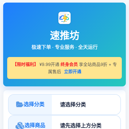
速推坊
极速下单 · 专业服务 · 全天运行
【限时福利】
¥9.99开通
终身会员
享全站商品9折 + 专
属售后
立即开通
选择分类
选择商品