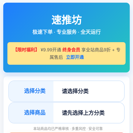
速推坊
极速下单 · 专业服务 · 全天运行
【限时福利】
¥9.99开通
终身会员
享全站商品9折 + 专
属售后
立即开通
选择分类
选择商品
本站商品均已严格审核 · 多重风控 · 安全可靠