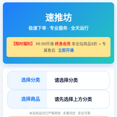
速推坊
极速下单 · 专业服务 · 全天运行
【限时福利】
¥9.99开通
终身会员
享全站商品9折 + 专
属售后
立即开通
选择分类
选择商品
本站商品均已严格审核 · 多重风控 · 安全可靠