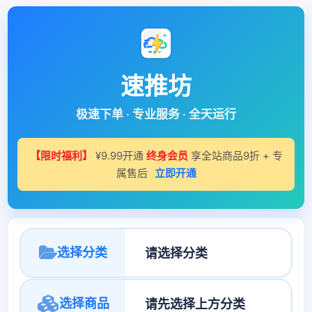
速推坊
极速下单 · 专业服务 · 全天运行
【限时福利】
¥9.99开通
终身会员
享全站商品9折 + 专
属售后
立即开通
选择分类
选择商品