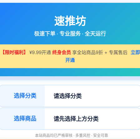
速推坊
极速下单 · 专业服务 · 全天运行
【限时福利】
¥9.99开通
终身会员
享全站商品9折 + 专属售后
立即
开通
选择分类
选择商品
本站商品均已严格审核 · 多重风控 · 安全可靠