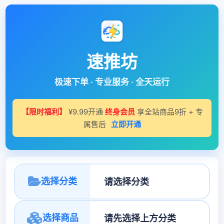
速推坊
极速下单 · 专业服务 · 全天运行
【限时福利】
¥9.99开通
终身会员
享全站商品9折 + 专
属售后
立即开通
选择分类
选择商品