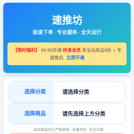
速推坊
极速下单 · 专业服务 · 全天运行
【限时福利】
¥9.99开通
终身会员
享全站商品9折 + 专
属售后
立即开通
选择分类
选择商品
本站商品均已严格审核 · 多重风控 · 安全可靠