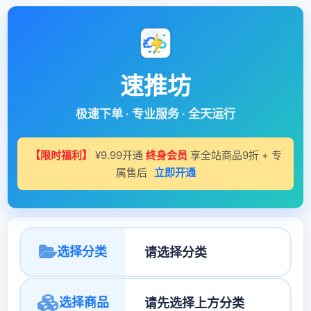
速推坊
极速下单 · 专业服务 · 全天运行
【限时福利】
¥9.99开通
终身会员
享全站商品9折 + 专
属售后
立即开通
选择分类
选择商品