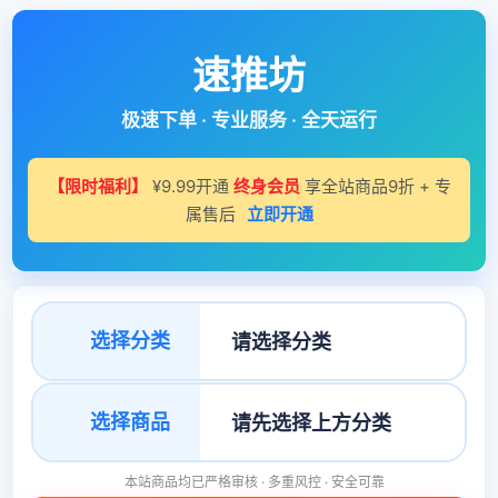
速推坊
极速下单 · 专业服务 · 全天运行
【限时福利】
¥9.99开通
终身会员
享全站商品9折 + 专
属售后
立即开通
选择分类
选择商品
本站商品均已严格审核 · 多重风控 · 安全可靠