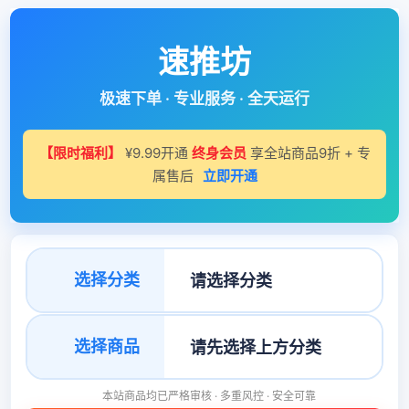
速推坊
极速下单 · 专业服务 · 全天运行
【限时福利】
¥9.99开通
终身会员
享全站商品9折 + 专
属售后
立即开通
选择分类
选择商品
本站商品均已严格审核 · 多重风控 · 安全可靠