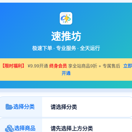
速推坊
极速下单 · 专业服务 · 全天运行
【限时福利】
¥9.99开通
终身会员
享全站商品9折 + 专属售后
立即
开通
选择分类
选择商品