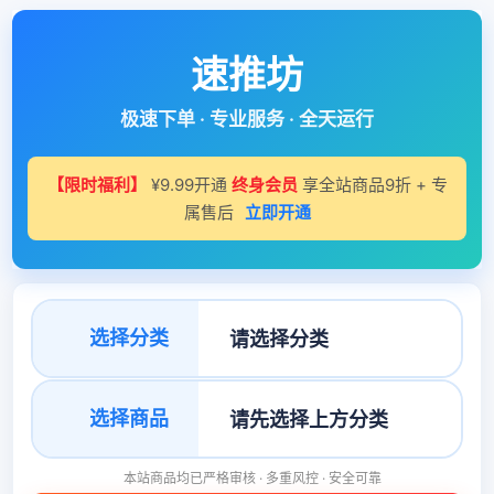
速推坊
极速下单 · 专业服务 · 全天运行
【限时福利】
¥9.99开通
终身会员
享全站商品9折 + 专
属售后
立即开通
选择分类
选择商品