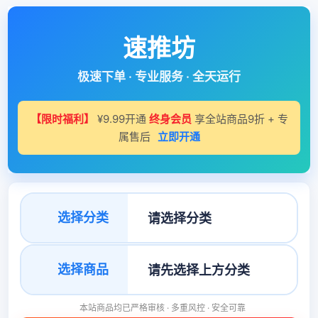
速推坊
极速下单 · 专业服务 · 全天运行
【限时福利】
¥9.99开通
终身会员
享全站商品9折 + 专
属售后
立即开通
选择分类
选择商品
本站商品均已严格审核 · 多重风控 · 安全可靠