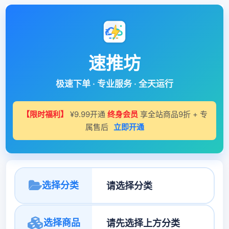
速推坊
极速下单 · 专业服务 · 全天运行
【限时福利】
¥9.99开通
终身会员
享全站商品9折 + 专
属售后
立即开通
选择分类
选择商品