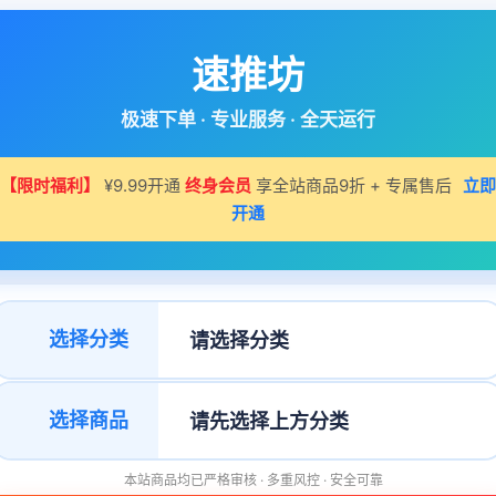
速推坊
极速下单 · 专业服务 · 全天运行
【限时福利】
¥9.99开通
终身会员
享全站商品9折 + 专属售后
立即
开通
选择分类
选择商品
本站商品均已严格审核 · 多重风控 · 安全可靠