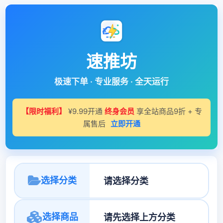
速推坊
极速下单 · 专业服务 · 全天运行
【限时福利】
¥9.99开通
终身会员
享全站商品9折 + 专
属售后
立即开通
选择分类
选择商品