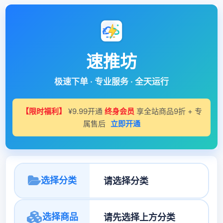
速推坊
极速下单 · 专业服务 · 全天运行
【限时福利】
¥9.99开通
终身会员
享全站商品9折 + 专
属售后
立即开通
选择分类
选择商品