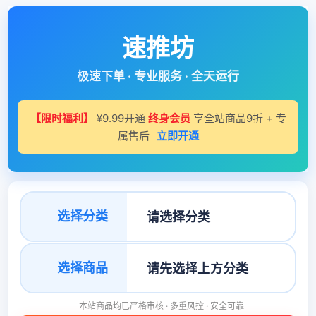
速推坊
极速下单 · 专业服务 · 全天运行
【限时福利】
¥9.99开通
终身会员
享全站商品9折 + 专
属售后
立即开通
选择分类
选择商品
本站商品均已严格审核 · 多重风控 · 安全可靠