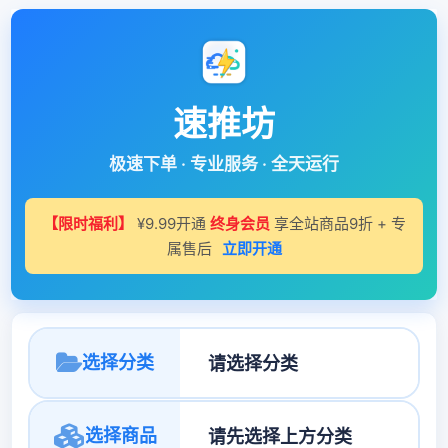
速推坊
极速下单 · 专业服务 · 全天运行
【限时福利】
¥9.99开通
终身会员
享全站商品9折 + 专
属售后
立即开通
选择分类
选择商品