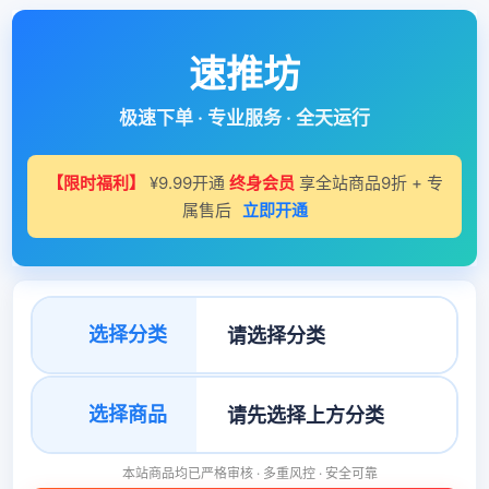
速推坊
极速下单 · 专业服务 · 全天运行
【限时福利】
¥9.99开通
终身会员
享全站商品9折 + 专
属售后
立即开通
选择分类
选择商品
本站商品均已严格审核 · 多重风控 · 安全可靠