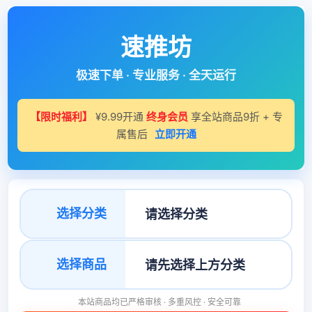
速推坊
极速下单 · 专业服务 · 全天运行
【限时福利】
¥9.99开通
终身会员
享全站商品9折 + 专
属售后
立即开通
选择分类
选择商品
本站商品均已严格审核 · 多重风控 · 安全可靠