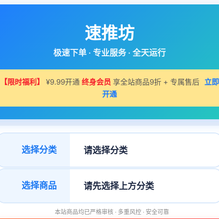
速推坊
极速下单 · 专业服务 · 全天运行
【限时福利】
¥9.99开通
终身会员
享全站商品9折 + 专属售后
立即
开通
选择分类
选择商品
本站商品均已严格审核 · 多重风控 · 安全可靠