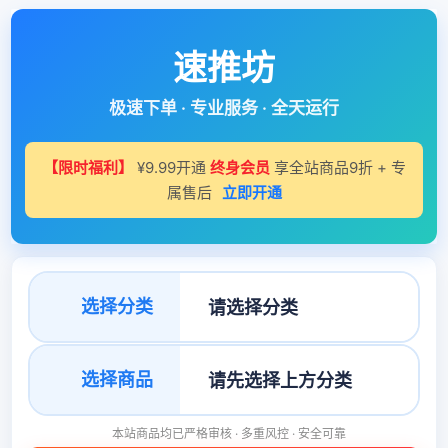
速推坊
极速下单 · 专业服务 · 全天运行
【限时福利】
¥9.99开通
终身会员
享全站商品9折 + 专
属售后
立即开通
选择分类
选择商品
本站商品均已严格审核 · 多重风控 · 安全可靠