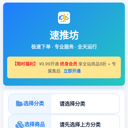
速推坊
极速下单 · 专业服务 · 全天运行
【限时福利】
¥9.99开通
终身会员
享全站商品9折 + 专
属售后
立即开通
选择分类
选择商品