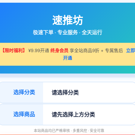
速推坊
极速下单 · 专业服务 · 全天运行
【限时福利】
¥9.99开通
终身会员
享全站商品9折 + 专属售后
立即
开通
选择分类
选择商品
本站商品均已严格审核 · 多重风控 · 安全可靠