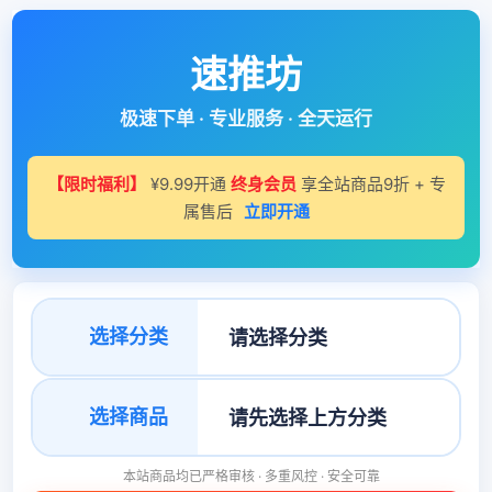
速推坊
极速下单 · 专业服务 · 全天运行
【限时福利】
¥9.99开通
终身会员
享全站商品9折 + 专
属售后
立即开通
选择分类
选择商品
本站商品均已严格审核 · 多重风控 · 安全可靠