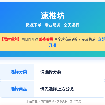
速推坊
极速下单 · 专业服务 · 全天运行
【限时福利】
¥9.99开通
终身会员
享全站商品9折 + 专属售后
立即
开通
选择分类
选择商品
本站商品均已严格审核 · 多重风控 · 安全可靠